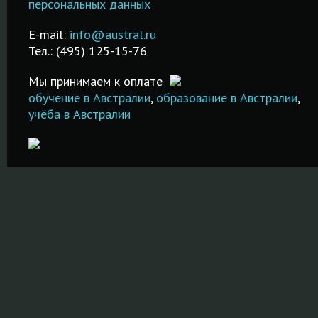
персональных данных
рубежом в
стипендий н
трудоустройства
лучших
русском язы
после обучения.
E-mail:
info@austral.ru
специализированных
Бесплатная
Тел.: (495) 125-15-76
школах и вузах!
ПОДРОБНЕЕ
помощь в
подаче
Мы принимаем к оплате
ПОДРОБНЕЕ
документов!
обучение в Австралии
,
образование в Австралии
,
учёба в Австралии
ПОДРОБНЕ