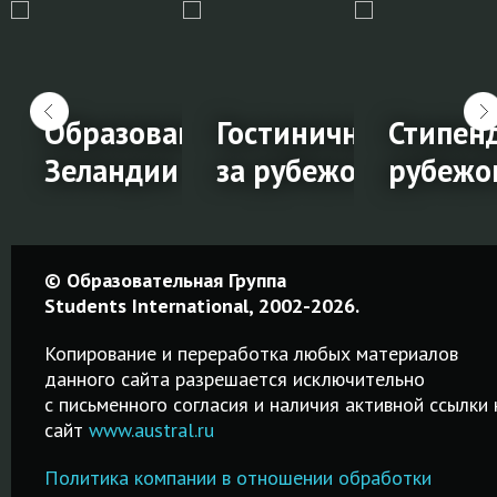
Образование в Новой
Гостиничный мене
Стипенд
ВОЁМ городе!
Зеландии
за рубежом
рубежо
Образование
Гостиничный
Стипен
© Образовательная Группа
в Новой
менеджмент
на
Students International, 2002-2026.
Зеландии
за
обучен
Копирование и переработка любых материалов
рубежом
за
данного сайта разрешается исключительно
Среднее,
c письменного согласия и наличия активной ссылки 
рубежо
профессиональное
сайт
www.austral.ru
Обучение
а
и высшее
гостиничному
Удобный
й
образование.
Политика компании в отношении обработки
менеджменту за
поисковик
и
Возможность