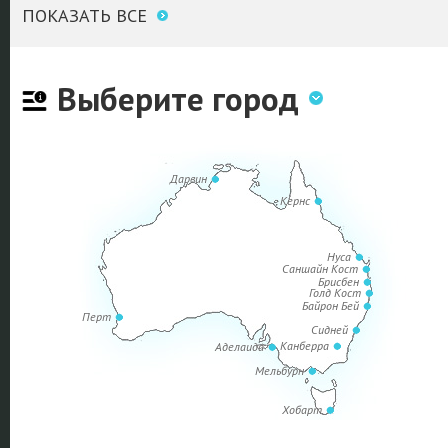
ПОКАЗАТЬ ВСЕ
Выберите город
Дарвин
Кернс
Нуса
Саншайн Кост
Брисбен
Голд Кост
Байрон Бей
Перт
Сидней
Канберра
Аделаида
Мельбурн
Хобарт