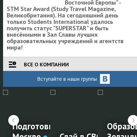
Восточной Европы" -
STM Star Award (Study Travel Magazine,
Великобритания). На сегодняшний день
только Students International удалось
получить статус "SUPERSTAR" и быть
внесёнными в Зал Славы лучших
образовательных учреждений и агентств
мира!
ВСЕ О КОМПАНИИ
Вступайте
в наши
группы
ие за
чный менеджмент
Подготовка к IELTS в
Образо
жом
Москве
Сдай в СВОЁМ город
Зеланд