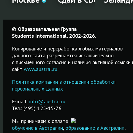
чный
Подготовка
Сдай в
Образо
© Образовательная Группа
ент
к IELTS в
СВОЁМ
в Ново
Students International, 2002-2026.
Москве
городе!
Зеланд
Копирование и переработка любых материалов
данного сайта разрешается исключительно
Качественные
Простая
Среднее,
c письменного согласия и наличия активной ссылки 
курсы от 2-х
процедура
профессион
сайт
www.austral.ru
дней до 2-х
регистрации на
и высшее
месяцев!
IELTS! Удобный
образование
Политика компании в отношении обработки
за
Подготовка к
поиск города и
Возможност
персональных данных
IELTS в Москве.
даты сдачи
трудоустро
Недорого и
экзамена!
после обуче
E-mail:
info@austral.ru
ванных
качественно!
Тел.: (495) 125-15-76
х!
ПОДРОБНЕЕ
ПОДРОБНЕ
ПОДРОБНЕЕ
Мы принимаем к оплате
обучение в Австралии
,
образование в Австралии
,