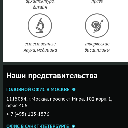
и занимает 
архитектура,
право
место, а в т
дизайн
областях ка
бухгалтерск
учет и
инженерное
дело – 12 и
естественные
творческие
место
науки, медицина
дисциплины
соответстве
ПОДРОБНЕ
Наши представительства
ГОЛОВНОЙ ОФИС В МОСКВЕ
1115054, г.Mосква, проспект Мира, 102 корп. 1,
офис 406
+ 7 (495) 125-1576
ОФИС В САНКТ-ПЕТЕРБУРГЕ