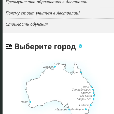
Преимущества образования в Австралии
Почему стоит учиться в Австралии?
Стоимость обучения
Выберите город
Дарвин
Кернс
Нуса
Саншайн Кост
Брисбен
Голд Кост
Байрон Бей
Перт
Сидней
Канберра
Аделаида