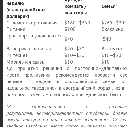
неделю
комнаты/
Семья*
(в австралийских
квартиры
долларах)
Стоимость проживания
$180–$350
$265–$295
Питание
$100
Включено
Транспорт в университет
$40
$40
Электричество и газ
$20–$30
Включено
Интернет
$10–$20
$10–$20
Мобильная связь
$10
$10
До принятия решения о постоянном/длительн
месте проживания рекомендуется провести св
первые 4 недели в австралийской семье. Э
идеальное «введение» в австралийский образ жизни
помощь студентам в вопросах повседневного быта.
*
В соответствии с визовым
регуляциями
несовершеннолетние студенты долж
иметь опекуна до того, как им исполнится 18 ле
Учебное заведение имеет право выступать опекуно