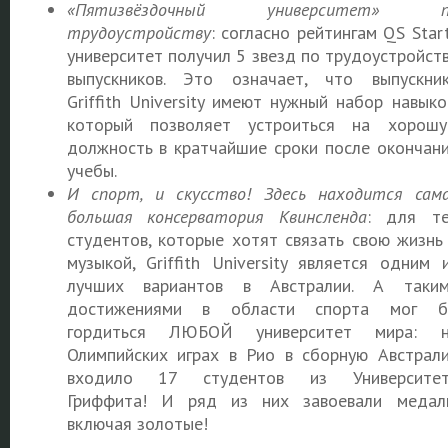
«Пятизвёздочный университет» п
трудоустройству
: согласно рейтингам QS Star
университет получил 5 звезд по трудоустройст
выпускников. Это означает, что выпускни
Griffith University имеют нужный набор навыко
который позволяет устроиться на хорош
должность в кратчайшие сроки после окончан
учебы.
И спорт, и скусство! Здесь находится сам
большая консерватория Квинсленда
: для т
студентов, которые хотят связать свою жизнь
музыкой, Griffith University является одним 
лучших вариантов в Австралии. А таки
достижениями в области спорта мог б
гордиться ЛЮБОЙ университет мира: н
Олимпийских играх в Рио в сборную Австрал
входило 17 студентов из Университет
Гриффита! И ряд из них завоевали медал
включая золотые!