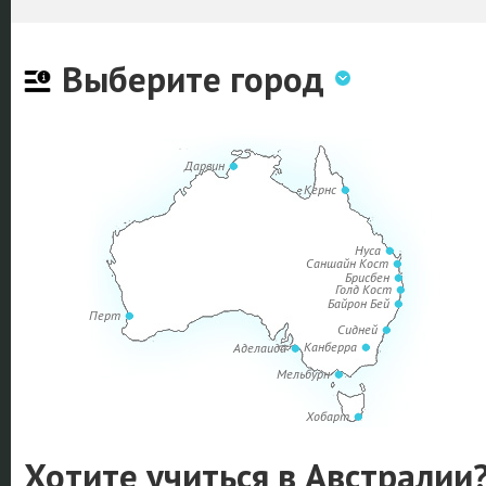
Выберите город
Дарвин
Кернс
Нуса
Саншайн Кост
Брисбен
Голд Кост
Байрон Бей
Перт
Сидней
Канберра
Аделаида
Мельбурн
Хобарт
Хотите учиться в Австралии