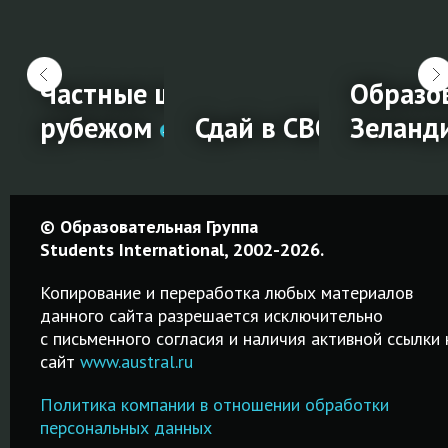
жмент
и на обучение за
Частные школы за
Образо
рубежом
Сдай в СВОЁМ город
Зеланд
ии
Частные
Сдай в
Образо
© Образовательная Группа
школы за
СВОЁМ
в Ново
Students International, 2002-2026.
е
рубежом
городе!
Зеланд
Копирование и переработка любых материалов
данного сайта разрешается исключительно
Среднее
Простая
Среднее,
c письменного согласия и наличия активной ссылки 
образование в
процедура
профессион
сайт
www.austral.ru
частных
регистрации на
и высшее
школах-
IELTS! Удобный
образование
Политика компании в отношении обработки
пансионах
поиск города и
Возможност
персональных данных
Великобритании,
даты сдачи
трудоустро