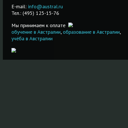
!
Австралии и др.
экзамена!
после обуче
E-mail:
info@austral.ru
стран!
Тел.: (495) 125-15-76
ПОДРОБНЕЕ
ПОДРОБНЕ
ПОДРОБНЕЕ
Мы принимаем к оплате
обучение в Австралии
,
образование в Австралии
,
учёба в Австралии