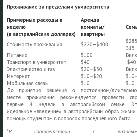
Проживание за пределами университета
Примерные расходы в
Аренда
неделю
комнаты/
Семь
(в австралийских долларах)
квартиры
$28
Стоимость проживания
$220–$400
315
Питание
$100
Вкл
Транспорт в университет
$40
$40
Электричество и газ
$20–$30
Вкл
Интернет
$10–$20
$10
Мобильная связь
$10
$10
До принятия решения о постоянном/длительн
месте проживания рекомендуется провести св
первые 4 недели в австралийской семье. Э
идеальное «введение» в австралийский образ жизни
помощь студентам в вопросах повседневного быта.
*
В соответствии с визовым