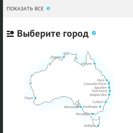
ПОКАЗАТЬ ВСЕ
Выберите город
Дарвин
Кернс
Нуса
Саншайн Кост
Брисбен
Голд Кост
Байрон Бей
Перт
Сидней
Канберра
Аделаида
Мельбурн
Хобарт