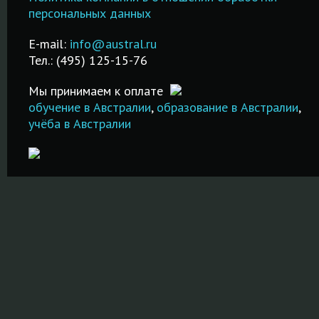
Подготовка к
поиск города и
Возможност
персональных данных
IELTS в Москве.
даты сдачи
трудоустро
!
Недорого и
экзамена!
после обуче
E-mail:
info@austral.ru
качественно!
Тел.: (495) 125-15-76
ПОДРОБНЕЕ
ПОДРОБНЕ
ПОДРОБНЕЕ
Мы принимаем к оплате
обучение в Австралии
,
образование в Австралии
,
учёба в Австралии