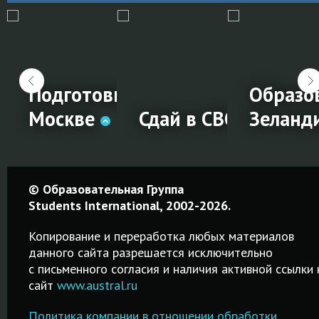
и на обучение за
Подготовка к IELTS в
Образо
Москве
Сдай в СВОЁМ город
Зеланд
ии
Подготовка
Сдай в
Образо
© Образовательная Группа
к IELTS в
СВОЁМ
в Ново
Students International, 2002-2026.
е
Москве
городе!
Зеланд
Копирование и переработка любых материалов
данного сайта разрешается исключительно
Качественные
Простая
Среднее,
c письменного согласия и наличия активной ссылки 
курсы от 2-х
процедура
профессион
сайт
www.austral.ru
дней до 2-х
регистрации на
и высшее
месяцев!
IELTS! Удобный
образование
Политика компании в отношении обработки