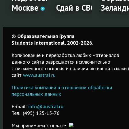
Москве
Сдай в СВОЁМ город
Зеланд
ии
Подготовка
Сдай в
Образо
© Образовательная Группа
к IELTS в
СВОЁМ
в Ново
Students International, 2002-2026.
е
Москве
городе!
Зеланд
Копирование и переработка любых материалов
данного сайта разрешается исключительно
Качественные
Простая
Среднее,
c письменного согласия и наличия активной ссылки 
курсы от 2-х
процедура
профессион
сайт
www.austral.ru
дней до 2-х
регистрации на
и высшее
месяцев!
IELTS! Удобный
образование
Политика компании в отношении обработки
Подготовка к
поиск города и
Возможност
персональных данных
IELTS в Москве.
даты сдачи
трудоустро
!
Недорого и
экзамена!
после обуче
E-mail:
info@austral.ru
качественно!
Тел.: (495) 125-15-76
ПОДРОБНЕЕ
ПОДРОБНЕ
ПОДРОБНЕЕ
Мы принимаем к оплате