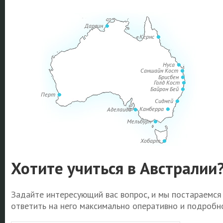
Дарвин
Кернс
Нуса
Саншайн Кост
Брисбен
Голд Кост
Байрон Бей
Перт
Сидней
Канберра
Аделаида
Мельбурн
Хобарт
Хотите учиться в Австралии
Задайте интересующий вас вопрос, и мы постараемся
ответить на него максимально оперативно и подробно