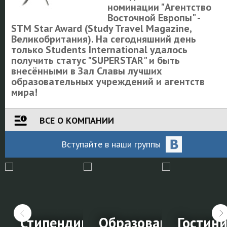
номинации "Агентство
Восточной Европы" -
STM Star Award (Study Travel Magazine,
Великобритания). На сегодняшний день
только Students International удалось
получить статус "SUPERSTAR" и быть
внесёнными в Зал Славы лучших
образовательных учреждений и агентств
мира!
ВСЕ О КОМПАНИИ
Вступайте
в наши
группы
 школы за
Стипендии на обучение за
Образование в Нов
Гостин