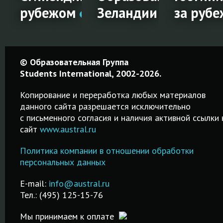
!
рубежом
Зеландии
за руб
Стипендии
Образование
Гостин
© Образовательная Группа
а
на
в Новой
менедж
Students International, 2002-2026.
обучение
Зеландии
за
Копирование и переработка любых материалов
за
рубежо
данного сайта разрешается исключительно
Среднее,
c письменного согласия и наличия активной ссылки 
рубежом
профессиональное
сайт
www.austral.ru
Обучение
и высшее
гостинично
Удобный
образование.
Политика компании в отношении обработки
менеджмент
поисковик
Возможность
персональных данных
рубежом в
стипендий на
и,
трудоустройства
лучших
русском языке!
.
после обучения.
E-mail:
info@austral.ru
специализи
Бесплатная
Тел.: (495) 125-15-76
школах и ву
ПОДРОБНЕЕ
помощь в
подаче
Мы принимаем к оплате
ПОДРОБНЕ