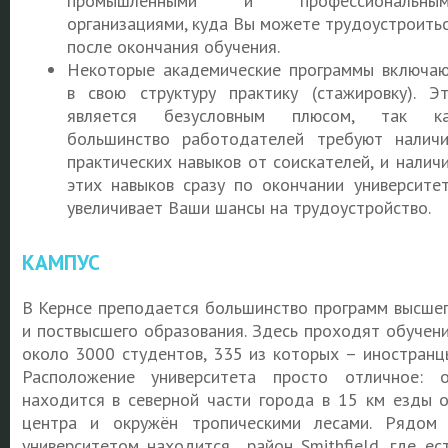
промышленными и профессиональным
организациями, куда Вы можете трудоустроить
после окончания обучения.
Некоторые академические программы включа
в свою структуру практику (стажировку). Э
является безусловным плюсом, так ка
большинство работодателей требуют налич
практических навыков от соискателей, и налич
этих навыков сразу по окончании университе
увеличивает Ваши шансы на трудоустройство.
КАМПУС
В Кернсе преподается большинство программ высше
и поствысшего образования. Здесь проходят обучен
около 3000 студентов, 335 из которых – иностранц
Расположение университета просто отличное: 
находится в северной части города в 15 км езды 
центра и окружён тропическими лесами. Рядом
университетом находится район Smithfield, где ес