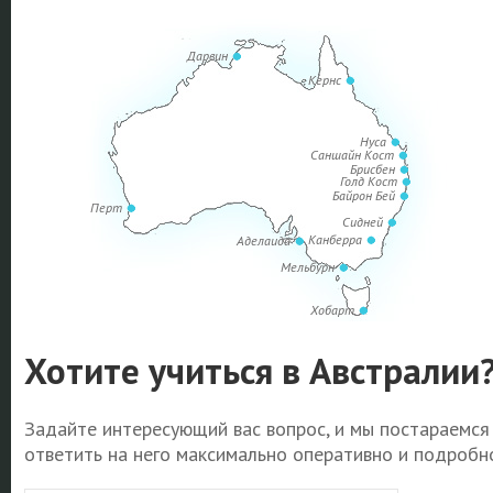
Дарвин
Кернс
Нуса
Саншайн Кост
Брисбен
Голд Кост
Байрон Бей
Перт
Сидней
Канберра
Аделаида
Мельбурн
Хобарт
Хотите учиться в Австралии
Задайте интересующий вас вопрос, и мы постараемся
ответить на него максимально оперативно и подробно