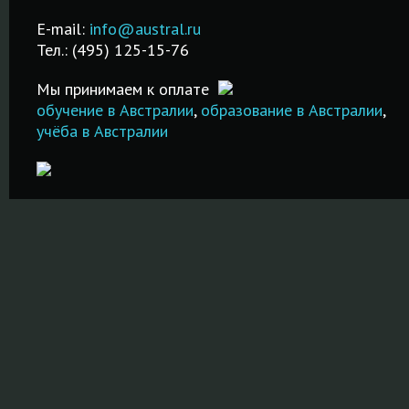
стипендий на
IELTS в Москве.
Великобрита
русском языке!
Недорого и
Австралии и 
E-mail:
info@austral.ru
Бесплатная
качественно!
стран!
Тел.: (495) 125-15-76
помощь в
ПОДРОБНЕЕ
ПОДРОБНЕ
подаче
Мы принимаем к оплате
документов!
обучение в Австралии
,
образование в Австралии
,
учёба в Австралии
ПОДРОБНЕЕ