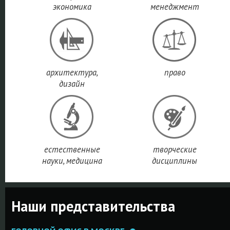
я
экономика
исследований.
менеджмент
делу и
ПОДРОБНЕЕ
технологиям
ПОДРОБНЕЕ
ПОДРОБНЕ
архитектура,
право
дизайн
естественные
творческие
науки, медицина
дисциплины
Наши представительства