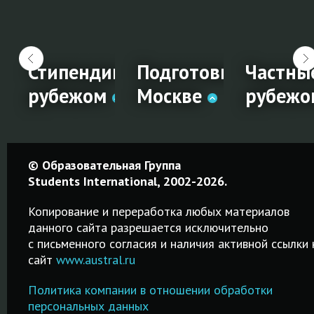
жмент
Стипендии на обучение за
Подготовка к IELTS 
Частны
ВОЁМ городе!
рубежом
Москве
рубежо
Стипендии
Подготовка
Частны
© Образовательная Группа
на
к IELTS в
школы 
Students International, 2002-2026.
обучение
Москве
рубежо
Копирование и переработка любых материалов
за
данного сайта разрешается исключительно
Качественные
Среднее
c письменного согласия и наличия активной ссылки 
рубежом
курсы от 2-х
образование
сайт
www.austral.ru
а
дней до 2-х
частных
Удобный
й
месяцев!
школах-
Политика компании в отношении обработки
поисковик
и
Подготовка к
пансионах
персональных данных