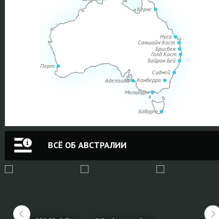
Кернс
Нуса
Саншайн Кост
Брисбен
Голд Кост
Байрон Бей
Перт
Сидней
Канберра
Аделаида
Мельбурн
Хобарт
ВСЁ ОБ АВСТРАЛИИ