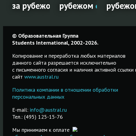
за рубежом
рубежом
рубежо
вка
Гостиничный
Частные
Стипен
© Образовательная Группа
менеджмент
школы за
на
Students International, 2002-2026.
за
рубежом
обучен
Копирование и переработка любых материалов
рубежом
за
данного сайта разрешается исключительно
Среднее
c письменного согласия и наличия активной ссылки 
рубежо
образование в
сайт
www.austral.ru
Обучение
частных
гостиничному
Удобный
школах-
Политика компании в отношении обработки
менеджменту за
поисковик
пансионах
персональных данных
рубежом в
стипендий н
.
Великобритании,
лучших
русском язы
Австралии и др.
E-mail:
info@austral.ru
специализированных
Бесплатная
стран!
Тел.: (495) 125-15-76
школах и вузах!
помощь в
ПОДРОБНЕЕ
подаче
Мы принимаем к оплате
ПОДРОБНЕЕ