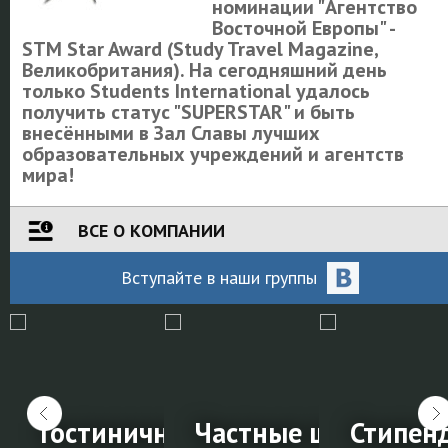
номинации "Агентство
Восточной Европы" -
STM Star Award (Study Travel Magazine,
Великобритания). На сегодняшний день
только Students International удалось
получить статус "SUPERSTAR" и быть
внесёнными в Зал Славы лучших
образовательных учреждений и агентств
мира!
ВСЕ О КОМПАНИИ
Вступайте
в наши
группы
й
ка к IELTS в
Гостиничный менеджмент
Частные школы за
Стипенд