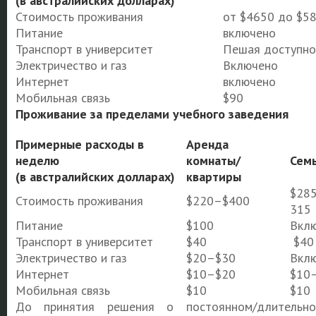
(в австралийских долларах)
Стоимость проживания
от $4650 до $5
Питание
включено
Транспорт в университет
Пешая доступно
Электричество и газ
Включено
Интернет
включено
Мобильная связь
$90
Проживание за пределами учебного заведения
Примерные расходы в
Аренда
неделю
комнаты/
Семь
(в австралийских долларах)
квартиры
$28
Стоимость проживания
$220–$400
315
Питание
$100
Вкл
Транспорт в университет
$40
$40
Электричество и газ
$20–$30
Вкл
Интернет
$10–$20
$10
Мобильная связь
$10
$10
До принятия решения о постоянном/длительн