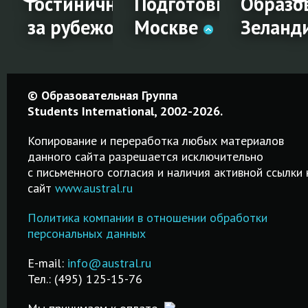
ие за
 школы за
Гостиничный менеджмент
Подготовка к IELTS 
Образо
за рубежом
Москве
Зеланд
Гостиничный
Подготовка
Образо
© Образовательная Группа
а
менеджмент
к IELTS в
в Ново
Students International, 2002-2026.
за
Москве
Зеланд
Копирование и переработка любых материалов
рубежом
данного сайта разрешается исключительно
Качественные
Среднее,
c письменного согласия и наличия активной ссылки 
курсы от 2-х
профессион
сайт
www.austral.ru
Обучение
дней до 2-х
и высшее
гостиничному
месяцев!
образование
Политика компании в отношении обработки
менеджменту за
Подготовка к
Возможност
персональных данных
рубежом в
и,
IELTS в Москве.
трудоустро
лучших
.
Недорого и
после обуче
E-mail:
info@austral.ru
специализированных
качественно!
Тел.: (495) 125-15-76
школах и вузах!
ПОДРОБНЕ
ПОДРОБНЕЕ