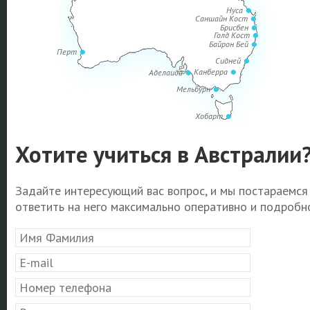
Нуса
Саншайн Кост
Брисбен
Голд Кост
Байрон Бей
Перт
Сидней
Канберра
Аделаида
Мельбурн
Хобарт
Хотите учиться в Австралии
Задайте интересующий вас вопрос, и мы постараемся
ответить на него максимально оперативно и подробно