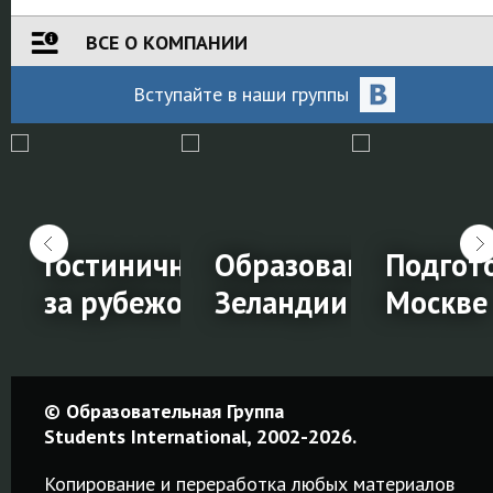
ВСЕ О КОМПАНИИ
Вступайте
в наши
группы
ие за
Гостиничный менеджмент
Образование в Нов
Подгото
ВОЁМ городе!
за рубежом
Зеландии
Москве
Гостиничный
Образование
Подгот
© Образовательная Группа
менеджмент
в Новой
к IELTS 
Students International, 2002-2026.
за
Зеландии
Москве
Копирование и переработка любых материалов