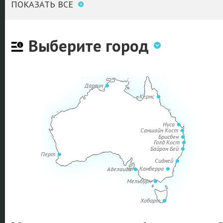
ПОКАЗАТЬ ВСЕ
Выберите город
Дарвин
Кернс
Нуса
Саншайн Кост
Брисбен
Голд Кост
Байрон Бей
Перт
Сидней
Канберра
Аделаида
Мельбурн
Хобарт