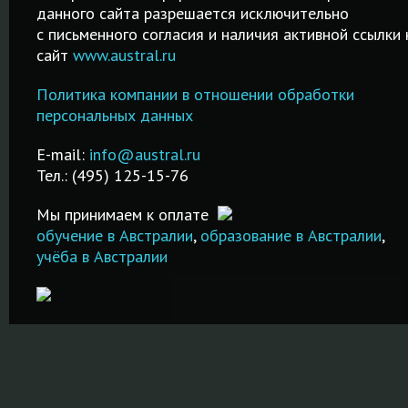
рубежом
данного сайта разрешается исключительно
Среднее,
Качественн
c письменного согласия и наличия активной ссылки 
профессиональное
курсы от 2-х
сайт
www.austral.ru
Обучение
а
и высшее
дней до 2-х
гостиничному
й
образование.
месяцев!
Политика компании в отношении обработки
менеджменту за
и
Возможность
Подготовка
персональных данных
рубежом в
трудоустройства
IELTS в Моск
лучших
после обучения.
Недорого и
E-mail:
info@austral.ru
специализированных
качественно
Тел.: (495) 125-15-76
школах и вузах!
ПОДРОБНЕЕ
ПОДРОБНЕ
Мы принимаем к оплате
ПОДРОБНЕЕ
обучение в Австралии
,
образование в Австралии
,
учёба в Австралии