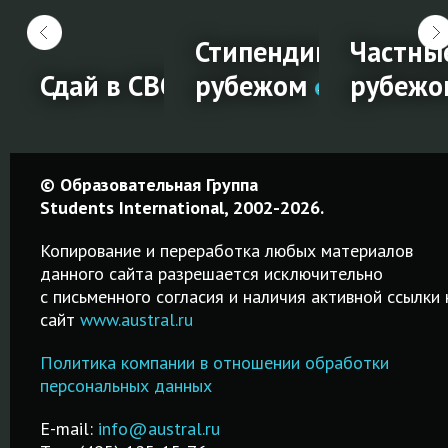
й
чный менеджмент
Стипендии на обуче
Частны
жом
Сдай в СВОЁМ городе!
рубежом
рубежо
чный
Сдай в
Стипендии
Частны
© Образовательная Группа
ент
СВОЁМ
на
школы 
Students International, 2002-2026.
городе!
обучение
рубежо
Копирование и переработка любых материалов
за
данного сайта разрешается исключительно
Простая
Среднее
c письменного согласия и наличия активной ссылки 
рубежом
процедура
образование
сайт
www.austral.ru
регистрации на
частных
Удобный
IELTS! Удобный
школах-
Политика компании в отношении обработки
за
поисковик
поиск города и
пансионах
персональных данных
стипендий на
даты сдачи
Великобрита
русском языке!
экзамена!
Австралии и 
E-mail:
info@austral.ru
ванных
Бесплатная
стран!