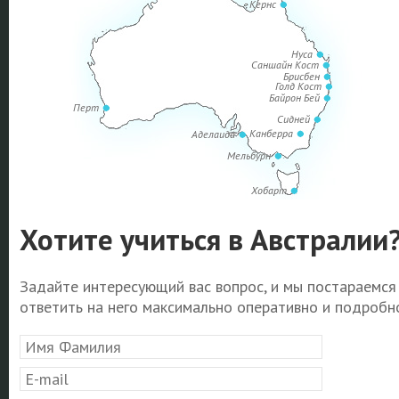
Кернс
Нуса
Саншайн Кост
Брисбен
Голд Кост
Байрон Бей
Перт
Сидней
Канберра
Аделаида
Мельбурн
Хобарт
Хотите учиться в Австралии
Задайте интересующий вас вопрос, и мы постараемся
ответить на него максимально оперативно и подробно