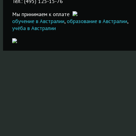
Тел.: (495) 125-15-76
х!
ПОДРОБНЕЕ
помощь в
ПОДРОБНЕ
подаче
Мы принимаем к оплате
документов!
обучение в Австралии
,
образование в Австралии
,
учёба в Австралии
ПОДРОБНЕЕ