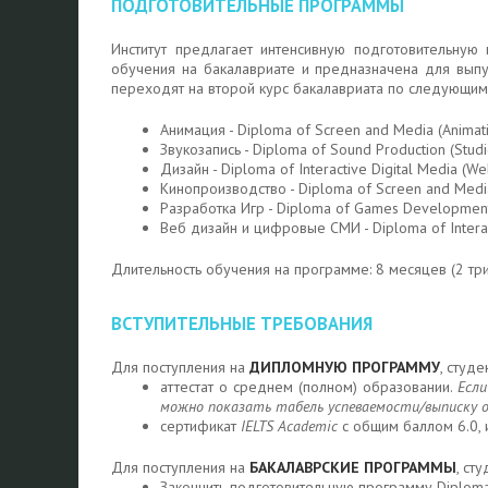
ПОДГОТОВИТЕЛЬНЫЕ ПРОГРАММЫ
Институт предлагает интенсивную подготовительную 
обучения на бакалавриате и предназначена для выпу
переходят на второй курс бакалавриата по следующим
Анимация - Diploma of Screen and Media (Animat
Звукозапись - Diploma of Sound Production (Studio
Дизайн - Diploma of Interactive Digital Media (W
Кинопроизводство - Diploma of Screen and Media 
Разработка Игр - Diploma of Games Developmen
Веб дизайн и цифровые СМИ - Diploma of Interact
Длительность обучения на программе: 8 месяцев (2 тр
ВСТУПИТЕЛЬНЫЕ ТРЕБОВАНИЯ
Для поступления на
ДИПЛОМНУЮ ПРОГРАММУ
, студ
аттестат о среднем (полном) образовании.
Есл
можно показать табель успеваемости/выписку оц
сертификат
IELTS Academic
с общим баллом 6.0, 
Для поступления на
БАКАЛАВРСКИЕ ПРОГРАММЫ
, ст
Закончить подготовительную программу Diplom