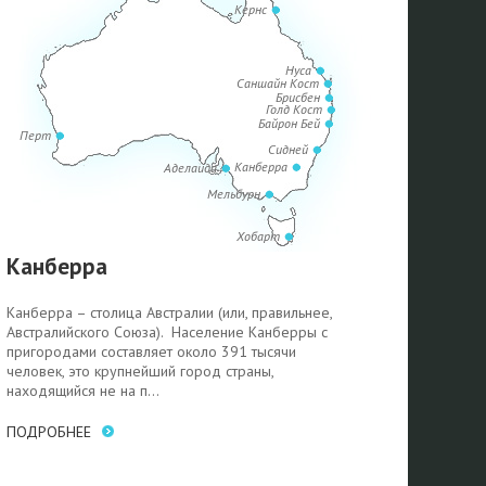
Кернс
Нуса
Саншайн Кост
Брисбен
Голд Кост
Байрон Бей
Перт
Сидней
Канберра
Аделаида
Мельбурн
Хобарт
Канберра
Канберра – столица Австралии (или, правильнее,
Австралийского Союза). Население Канберры с
пригородами составляет около 391 тысячи
человек, это крупнейший город страны,
находящийся не на п...
ПОДРОБНЕЕ