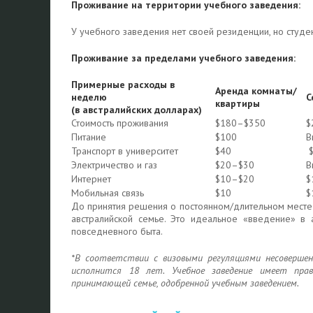
Проживание на территории учебного заведения:
У учебного заведения нет своей резиденции, но студе
Проживание за пределами учебного заведения:
Примерные расходы в
Аренда комнаты/
неделю
С
квартиры
(в австралийских долларах)
Стоимость проживания
$180–$350
$
Питание
$100
В
Транспорт в университет
$40
$
Электричество и газ
$20–$30
В
Интернет
$10–$20
$
Мобильная связь
$10
$
До принятия решения о постоянном/длительном месте
австралийской семье. Это идеальное «введение» в 
повседневного быта.
*
В соответствии с визовыми регуляциями
несоверше
исполнится 18 лет. Учебное заведение имеет пр
принимающей семье, одобренной учебным заведением.