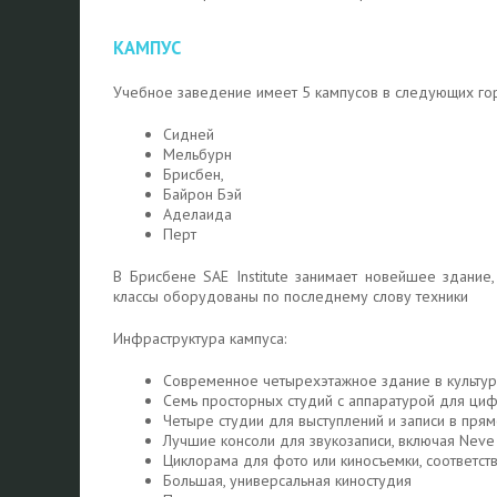
КАМПУС
Учебное заведение имеет 5 кампусов в следующих гор
Сидней
Мельбурн
Брисбен,
Байрон Бэй
Аделаида
Перт
В Брисбене SAE Institute занимает новейшее здание,
классы оборудованы по последнему слову техники
Инфраструктура кампуса:
Современное четырехэтажное здание в культу
Семь просторных студий с аппаратурой для циф
Четыре студии для выступлений и записи в пря
Лучшие консоли для звукозаписи, включая Neve
Циклорама для фото или киносъемки, соответст
Большая, универсальная киностудия