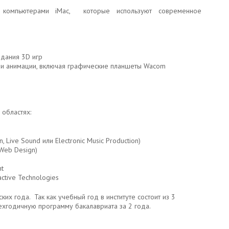
 компьютерами iMac, которые используют современное
здания 3D игр
и анимации, включая графические планшеты Wacom
областях:
n, Live Sound или Electronic Music Production)
 Web Design)
nt
ctive Technologies
их года. Так как учебный год в институте состоит из 3
рехгодичную программу бакалавриата за 2 года.