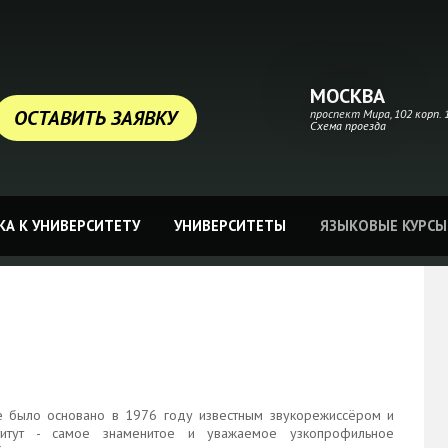
МОСКВА
ОСТАВИТЬ ЗАЯВКУ
проспект Мира, 102 корп. 1
Схема проезда
А К УНИВЕРСИТЕТУ
УНИВЕРСИТЕТЫ
ЯЗЫКОВЫЕ КУРСЫ
ое было основано в 1976 году известным звукорежиссёром и
титут - самое знаменитое и уважаемое узкопрофильное