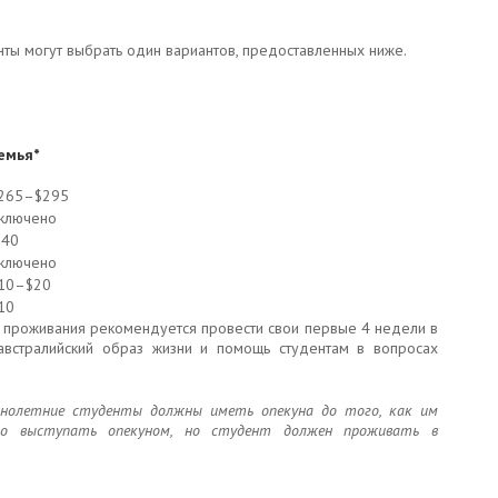
нты могут выбрать один вариантов, предоставленных ниже.
емья*
265–$295
ключено
40
ключено
10–$20
10
 проживания рекомендуется провести свои первые 4 недели в
австралийский образ жизни и помощь студентам в вопросах
ннолетние студенты должны иметь опекуна до того, как им
аво выступать опекуном, но студент должен проживать в