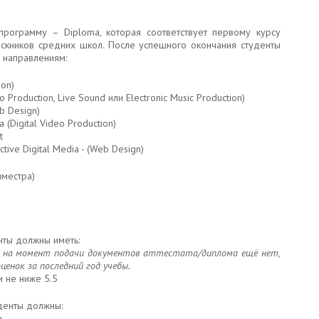
программу – Diploma, которая соответствует первому курсу
скников средних школ. После успешного окончания студенты
 направлениям:
ion)
 Production, Live Sound или Electronic Music Production)
eb Design)
(Digital Video Production)
t
ive Digital Media - (Web Design)
иместра)
енты должны иметь:
и на момент подачи документов аттестата/диплома ещё нет,
енок за последний год учебы.
и не ниже 5.5
уденты должны:
a