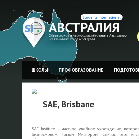
Students International
АВСТРАЛИЯ
Образование в Австралии, обучение в Австралии.
30 языковых школ и 50 вузов
ШКОЛЫ
ПРОФОБРАЗОВАНИЕ
ПОДГОТОВК
SAE, Brisbane
SAE Institute – частное учебное учреждение, котор
бизнесменом Томом Миснером. Сейчас этот инс