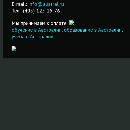
русском языке!
я.
Недорого и
E-mail:
info@austral.ru
специализированных
Бесплатная
качественно
Тел.: (495) 125-15-76
школах и вузах!
помощь в
ПОДРОБНЕ
подаче
Мы принимаем к оплате
ПОДРОБНЕЕ
документов!
обучение в Австралии
,
образование в Австралии
,
учёба в Австралии
ПОДРОБНЕЕ