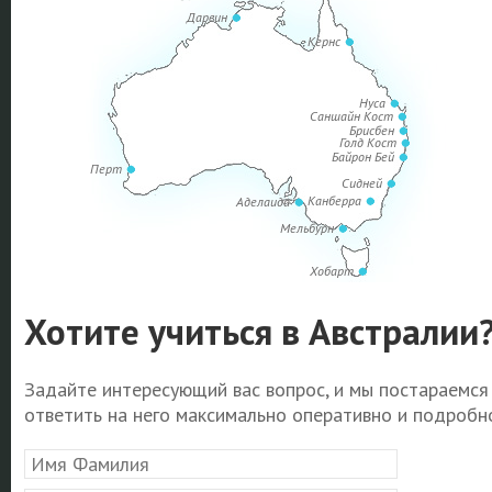
Дарвин
Кернс
Нуса
Саншайн Кост
Брисбен
Голд Кост
Байрон Бей
Перт
Сидней
Канберра
Аделаида
Мельбурн
Хобарт
Хотите учиться в Австралии
Задайте интересующий вас вопрос, и мы постараемся
ответить на него максимально оперативно и подробно