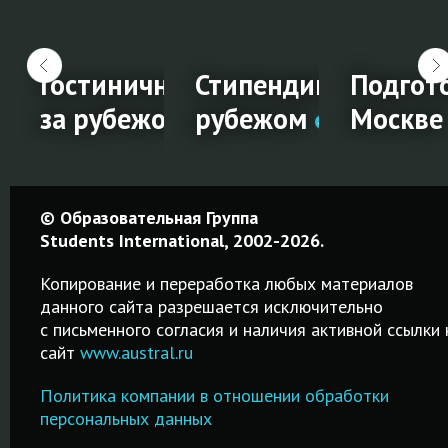
ание в Новой
Гостиничный менеджмент
Стипендии на обуче
Подгото
и
за рубежом
рубежом
Москве
ание
Гостиничный
Стипендии
Подгот
© Образовательная Группа
менеджмент
на
к IELTS 
Students International, 2002-2026.
и
за
обучение
Москве
Копирование и переработка любых материалов
рубежом
за
данного сайта разрешается исключительно
Качественн
c письменного согласия и наличия активной ссылки 
рубежом
ьное
курсы от 2-х
сайт
www.austral.ru
Обучение
дней до 2-х
гостиничному
Удобный
месяцев!
Политика компании в отношении обработки
менеджменту за
поисковик
Подготовка
персональных данных
рубежом в
стипендий на
тва
IELTS в Моск
лучших