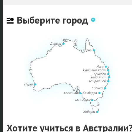
Выберите город
Дарвин
Кернс
Нуса
Саншайн Кост
Брисбен
Голд Кост
Байрон Бей
Перт
Сидней
Канберра
Аделаида
Мельбурн
Хобарт
Хотите учиться в Австралии