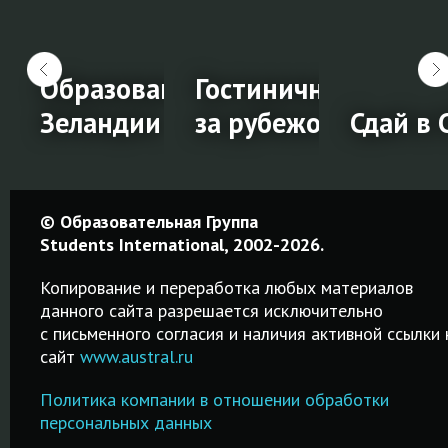
 школы за
Образование в Новой
Гостиничный мене
Зеландии
за рубежом
Сдай в 
Образование
Гостиничный
Сдай в
© Образовательная Группа
а
в Новой
менеджмент
СВОЁМ
Students International, 2002-2026.
Зеландии
за
городе!
Копирование и переработка любых материалов
рубежом
данного сайта разрешается исключительно
Среднее,
Простая
c письменного согласия и наличия активной ссылки 
профессиональное
процедура
сайт
www.austral.ru
Обучение
и высшее
регистрации
гостиничному
образование.
IELTS! Удоб
Политика компании в отношении обработки
менеджменту за
Возможность
поиск город
персональных данных
рубежом в
и,
трудоустройства
даты сдачи