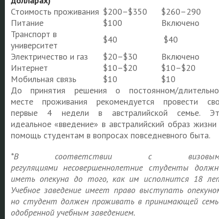
долларах)
Стоимость проживания
$200–$350
$260–290
Питание
$100
Включено
Транспорт в
$40
$40
университет
Электричество и газ
$20–$30
Включено
Интернет
$10–$20
$10–$20
Мобильная связь
$10
$10
До принятия решения о постоянном/длительн
месте проживания рекомендуется провести св
первые 4 недели в австралийской семье. Э
идеальное «введение» в австралийский образ жизни
помощь студентам в вопросах повседневного быта.
*
В соответствии с визовым
регуляциями
несовершеннолетние студенты долж
иметь опекуна до того, как им исполнится 18 ле
Учебное заведение имеет право выступать опекуно
но студент должен проживать в принимающей семь
одобренной учебным заведением.