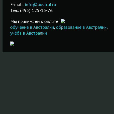
лучших
.
после обучения.
экзамена!
E-mail:
info@austral.ru
специализированных
Тел.: (495) 125-15-76
школах и вузах!
ПОДРОБНЕЕ
ПОДРОБНЕ
Мы принимаем к оплате
ПОДРОБНЕЕ
обучение в Австралии
,
образование в Австралии
,
учёба в Австралии