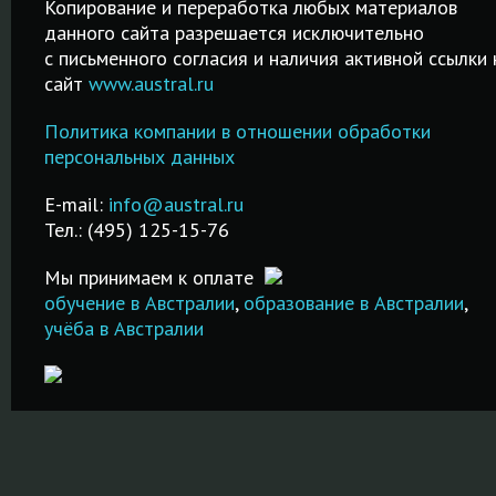
Копирование и переработка любых материалов
данного сайта разрешается исключительно
Простая
Качественные
Среднее
c письменного согласия и наличия активной ссылки 
процедура
курсы от 2-х
образование
сайт
www.austral.ru
регистрации на
дней до 2-х
частных
IELTS! Удобный
месяцев!
школах-
Политика компании в отношении обработки
за
поиск города и
Подготовка к
пансионах
персональных данных
даты сдачи
IELTS в Москве.
Великобрита
экзамена!
Недорого и
Австралии и 
E-mail:
info@austral.ru
ванных
качественно!
стран!
Тел.: (495) 125-15-76
х!
ПОДРОБНЕЕ
ПОДРОБНЕЕ
ПОДРОБНЕ
Мы принимаем к оплате
обучение в Австралии
,
образование в Австралии
,
учёба в Австралии