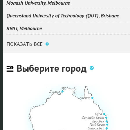
Monash University, Melbourne
Queensland University of Technology (QUT), Brisbane
RMIT, Melbourne
ПОКАЗАТЬ ВСЕ
Выберите город
Дарвин
Кернс
Нуса
Саншайн Кост
Брисбен
Голд Кост
Байрон Бей