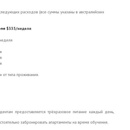
следующих расходов (все суммы указаны в австралийских
еля
$335/неделя
неделя
я
я
я
и от типа проживания.
дентам предоставляется трёхразовое питание каждый день,
остоятельно забронировать апартаменты на время обучения.