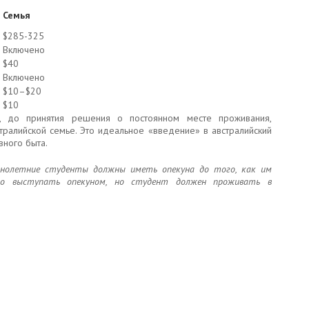
Семья
$285-325
Включено
$40
Включено
$10–$20
$10
, до принятия решения о постоянном месте проживания,
ралийской семье. Это идеальное «введение» в австралийский
вного быта.
ннолетние студенты должны иметь опекуна до того, как им
аво выступать опекуном, но студент должен проживать в