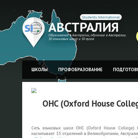
Students International
АВСТРАЛИЯ
Образование в Австралии, обучение в Австралии.
30 языковых школ и 50 вузов
ШКОЛЫ
ПРОФОБРАЗОВАНИЕ
ПОДГОТОВК
OHC (Oxford House Colleg
Сеть языковых школ OHC (Oxford House College) 
насчитывает 15 отделений в Великобритании, Австрали