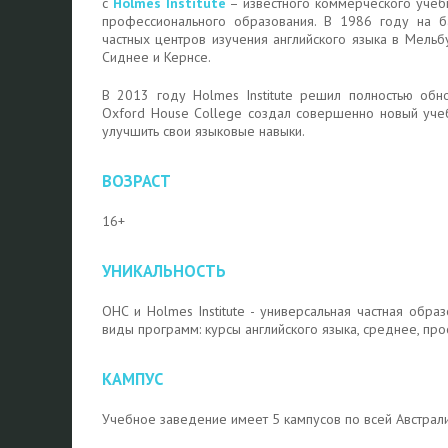
с
Holmes Institute
– известного коммерческого учеб
профессионального образования. В 1986 году на б
частных центров изучения английского языка в Мельб
Сиднее и Кернсе.
В 2013 году Holmes Institute решил полностью обно
Oxford House College создал совершенно новый учеб
улучшить свои языковые навыки.
ВОЗРАСТ
16+
УНИКАЛЬНОСТЬ
OHC и Holmes Institute - универсальная частная обр
виды программ: курсы английского языка, среднее, п
КАМПУС
Учебное заведение имеет 5 кампусов по всей Австрали