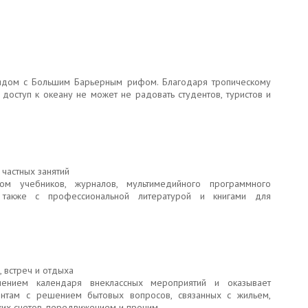
рядом с Большим Барьерным рифом. Благодаря тропическому
 доступ к океану не может не радовать студентов, туристов и
 частных занятий
ом учебников, журналов, мультимедийного программного
 также с профессиональной литературой и книгами для
 встреч и отдыха
лением календаря внеклассных мероприятий и оказывает
нтам с решением бытовых вопросов, связанных с жильем,
ких счетов, передвижением и прочим.