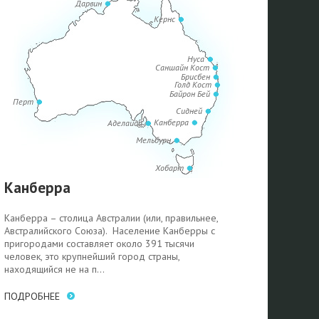
Дарвин
Кернс
Нуса
Саншайн Кост
Брисбен
Голд Кост
Байрон Бей
Перт
Сидней
Канберра
Аделаида
Мельбурн
Хобарт
Канберра
Канберра – столица Австралии (или, правильнее,
Австралийского Союза). Население Канберры с
пригородами составляет около 391 тысячи
человек, это крупнейший город страны,
находящийся не на п...
ПОДРОБНЕЕ