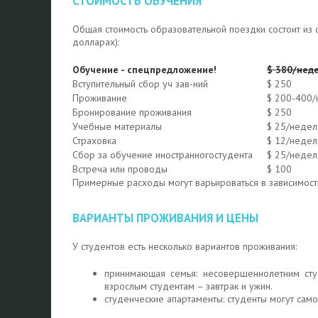
СТОИМОСТЬ ОБУЧЕНИЯ
Общая стоимость образовательной поездки состоит из 
долларах):
Обучение - спецпредложение!
$ 380/нед
Вступительный сбор уч зав-ний
$ 250
Проживание
$ 200-400/
Бронирование проживания
$ 250
Учебные материалы
$ 25/недел
Страховка
$ 12/недел
Сбор за обучение иностранногостудента
$ 25/недел
Встреча или проводы
$ 100
Примерные расходы могут варьироваться в зависимост
ВАРИАНТЫ ПРОЖИВАНИЯ И ЦЕНЫ
У студентов есть несколько вариантов проживания:
принимающая семья: несовершеннолетним сту
взрослым студентам – завтрак и ужин.
студенческие апартаменты: студенты могут сам