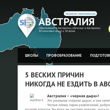
Students International
АВСТРАЛИЯ
Образование в Австралии, обучение в Австралии.
30 языковых школ и 50 вузов
ШКОЛЫ
ПРОФОБРАЗОВАНИЕ
ПОДГОТОВК
5 ВЕСКИХ ПРИЧИН
НИКОГДА НЕ ЕЗДИТЬ В А
Австралия – «черная дыра»!
Это реальная «черная дыра», и она зат
Чистые пляжи, парки развлечений, добро
посетив которое, Вы вряд ли захотите поехать куда-