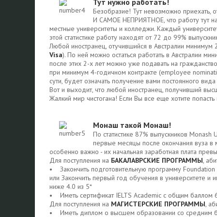
Тут нужно работать!
Безобразие! Тут невозможно приехать, о
И САМОЕ НЕПРИЯТНОЕ, что работу тут на
местные университеты и колледжи. Каждый университет 
этой статистике работу находят от 72 до 99% выпускник
Любой иностранец, отучившийся в Австралии минимум 2 
Visa
). По ней можно остаться работать в Австралии мин
после этих 2-х лет можно уже подавать на гражданство
при минимум 4-годичном контракте (employee nominati
сути, будет означать получение вами постоянного вида 
Вот и выходит, что любой иностранец, получивший выс
Жалкий мир чистогана! Если Вы все еще хотите попасть 
Монаш такой Монаш!
По статистике 87% выпускников Monash U
первые месяцы после окончания вуза в 
особенно важно - их начальная заработная плата прев
Для поступления на
БАКАЛАВРСКИЕ ПРОГРАММЫ
, аб
• Закончить подготовительную программу Foundation 
или Закончить первый год обучения в университете и 
ниже 4.0 из 5*
• Иметь сертификат IELTS Academic с общим баллом 6.5
Для поступления на
МАГИСТЕРСКИЕ ПРОГРАММЫ
, а
• Иметь диплом о высшем образовании со средним ба