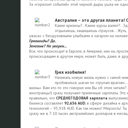
За «горизонт событий» этой черной дыры ушла не од
Австралия – это другая планета! 
Какие кризисы?.. Какие курсы валют?.. З
отдыхаешь, защищаешь страусов… Жуть, 
ужаса» с бездуховными улыбками и загаром на челов
Гуманоиды? Да.
Земляне? Не уверен…
Все, что происходит в Европе, в Америке, или на, прос
происходящим в другом мире, может быть, даже, в д
Грех изобилия!
Начинать новую жизнь нужно с самой ниж
пробиваться, шагая по «трупам врагов»… 
жизнь». Вам кто-то это говорил или Вы об этом читали?.
иностранцы!) сразу получают приличные зарплаты. Это 
правильно, что
СРЕДНЕГОДОВАЯ зарплата
выпускнико
бизнеса составляет
92,656 AUD
, в сфере дизайна и ар
технологий – 93,918 AUD. Как так можно! Мерзость! Ты 
сразу же в 7-10 тысяч австралийских долларов в месяц 