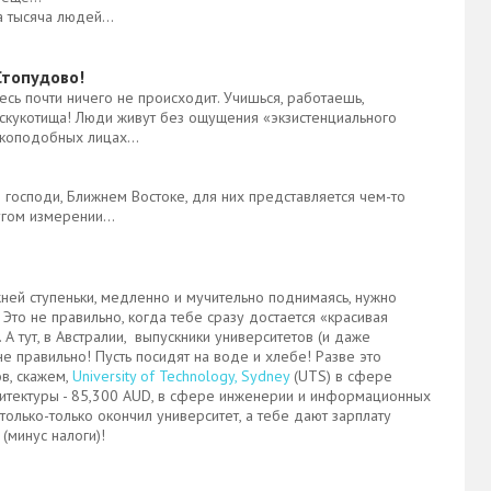
на тысяча людей…
Стопудово!
десь почти ничего не происходит. Учишься, работаешь,
скукотища! Люди живут без ощущения «экзистенциального
екоподобных лицах…
ти господи, Ближнем Востоке, для них представляется чем-то
ругом измерении…
ней ступеньки, медленно и мучительно поднимаясь, нужно
Это не правильно, когда тебе сразу достается «красивая
. А тут, в Австралии, выпускники университетов (и даже
не правильно! Пусть посидят на воде и хлебе! Разве это
в, скажем,
University of Technology, Sydney
(UTS) в сфере
хитектуры - 85,300 AUD, в сфере инженерии и информационных
только-только окончил университет, а тебе дают зарплату
(минус налоги)!