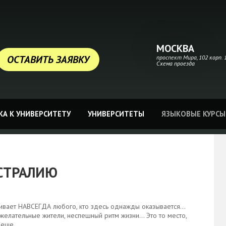
МОСКВА
ОСТАВИТЬ ЗАЯВКУ
проспект Мира, 102 корп. 1
Схема проезда
А К УНИВЕРСИТЕТУ
УНИВЕРСИТЕТЫ
ЯЗЫКОВЫЕ КУРСЫ
ВСТРАЛИЮ
ягивает НАВСЕГДА любого, кто здесь однажды оказывается…
желательные жители, неспешный ритм жизни… Это то место,
то еще…