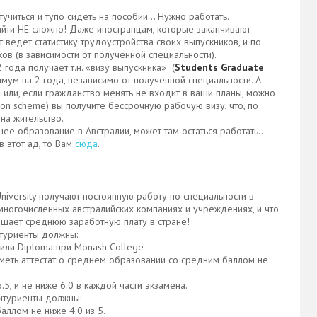
тучиться и тупо сидеть на пособии… Нужно работать.
йти НЕ сложно! Даже иностранцам, которые заканчивают
ведет статистику трудоустройства своих выпускников, и по
ов (в зависимости от полученной специальности).
года получает т.н. «визу выпускника» (
Students Graduate
имум на 2 года, независимо от полученной специальности. А
 или, если гражданство менять не входит в ваши планы, можно
on scheme) вы получите бессрочную рабочую визу, что, по
на жительство.
шее образование в Австралии, может там остаться работать…
в этот ад, то Вам
сюда
.
niversity получают постоянную работу по специальности в
многочисленных австралийских компаниях и учреждениях, и что
ышает среднюю заработную плату в стране!
итуриенты должны:
или Diploma при Monash College
иметь аттестат о среднем образовании со средним баллом не
, и не ниже 6.0 в каждой части экзамена.
битуриенты должны:
ллом не ниже 4.0 из 5.