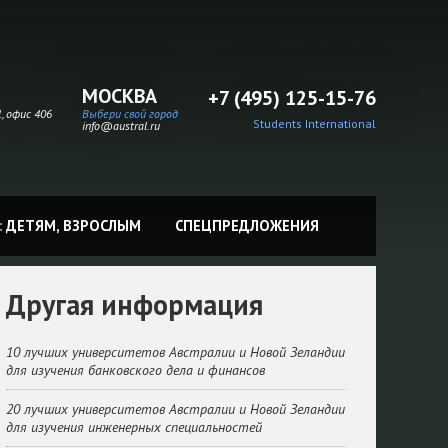
МОСКВА
+7 (495) 125-15-76
, офис 406
Выбери свой город
Students International
info@austral.ru
:
ДЕТЯМ,
ВЗРОСЛЫМ
СПЕЦПРЕДЛОЖЕНИЯ
Другая информация
10 лучших университетов Австралии и Новой Зеландии
для изучения банковского дела и финансов
20 лучших университетов Австралии и Новой Зеландии
для изучения инженерных специальностей