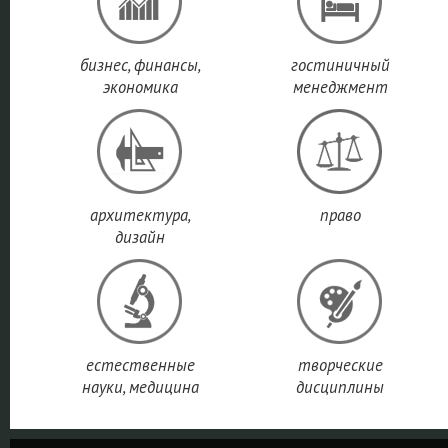
Азиатском
университетов и
звёздочного
регионе
согласно
колледжей
университет
TNS
Survey.
Австралии...
по версии Q
бизнес, финансы,
гостиничный
World Univer
экономика
менеджмент
ПОДРОБНЕЕ
ПОДРОБНЕЕ
Rankings.
ПОДРОБНЕ
).
архитектура,
право
дизайн
естественные
творческие
науки, медицина
дисциплины