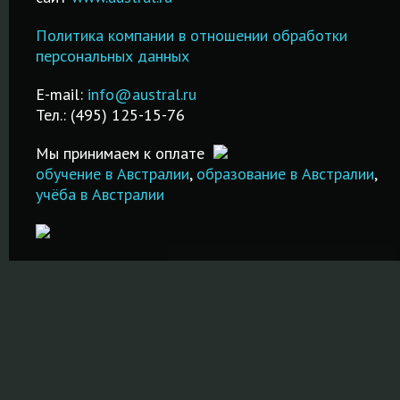
дней до 2-х
и высшее
Удобный
месяцев!
образование
Политика компании в отношении обработки
за
поисковик
Подготовка к
Возможност
персональных данных
стипендий на
IELTS в Москве.
трудоустро
русском языке!
Недорого и
после обуче
E-mail:
info@austral.ru
ванных
Бесплатная
качественно!
Тел.: (495) 125-15-76
х!
ПОДРОБНЕ
помощь в
ПОДРОБНЕЕ
подаче
Мы принимаем к оплате
документов!
обучение в Австралии
,
образование в Австралии
,
учёба в Австралии
ПОДРОБНЕЕ