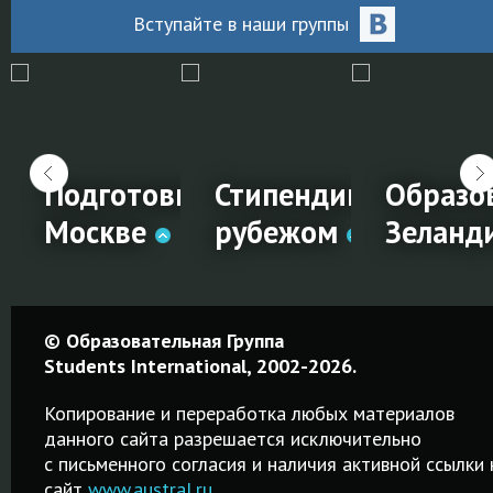
Вступайте
в наши
группы
чный менеджмент
Подготовка к IELTS в
Стипендии на обуче
Образо
жом
Москве
рубежом
Зеланд
чный
Подготовка
Стипендии
Образо
© Образовательная Группа
ент
к IELTS в
на
в Ново
Students International, 2002-2026.
Москве
обучение
Зеланд
Копирование и переработка любых материалов
за
данного сайта разрешается исключительно
Качественные
Среднее,
c письменного согласия и наличия активной ссылки 
рубежом
курсы от 2-х
профессион
сайт
www.austral.ru