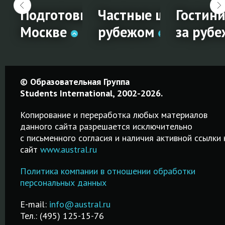
ие за
Подготовка к IELTS в
Частные школы за
Гостин
ВОЁМ городе!
Москве
рубежом
за руб
Подготовка
Частные
Гостин
© Образовательная Группа
к IELTS в
школы за
менедж
Students International, 2002-2026.
Москве
рубежом
за
Копирование и переработка любых материалов
рубежо
данного сайта разрешается исключительно
Качественные
Среднее
c письменного согласия и наличия активной ссылки 
курсы от 2-х
образование в
сайт
www.austral.ru
Обучение
а
дней до 2-х
частных
гостинично
й
месяцев!
школах-
Политика компании в отношении обработки
менеджмент
и
Подготовка к
пансионах
персональных данных
рубежом в
IELTS в Москве.
Великобритании,
лучших
Недорого и
Австралии и др.
E-mail:
info@austral.ru
специализи
качественно!
стран!
Тел.: (495) 125-15-76
школах и ву