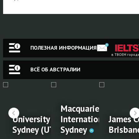
ПОЛЕЗНАЯ ИНФОРМАЦИЯ
в ТВОЕМ город
ВСЁ ОБ АВСТРАЛИИ
Macquarie University
and,
ollege, Gold
University of Technology
International College
James C
Sydney (UTS)
Sydney
Brisban