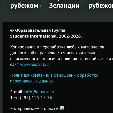
!
рубежом
Зеландии
рубежо
вка
Частные
Образование
Стипен
© Образовательная Группа
школы за
в Новой
на
Students International, 2002-2026.
рубежом
Зеландии
обучен
Копирование и переработка любых материалов
за
данного сайта разрешается исключительно
Среднее
Среднее,
c письменного согласия и наличия активной ссылки 
рубежо
образование в
профессиональное
сайт
www.austral.ru
частных
и высшее
Удобный
школах-
образование.
Политика компании в отношении обработки
поисковик
пансионах
Возможность
персональных данных
стипендий н
.
Великобритании,
трудоустройства
русском язы
Австралии и др.
после обучения.
E-mail:
info@austral.ru
Бесплатная
стран!
Тел.: (495) 125-15-76
ПОДРОБНЕЕ
помощь в
ПОДРОБНЕЕ
подаче
Мы принимаем к оплате