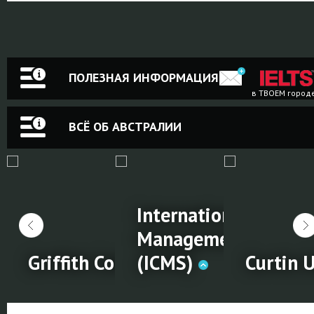
ПОЛЕЗНАЯ ИНФОРМАЦИЯ
в ТВОЕМ город
ВСЁ ОБ АВСТРАЛИИ
 University
International Colleg
onal College,
Management, Sydne
ney
Griffith College, Brisbane
(ICMS)
Curtin U