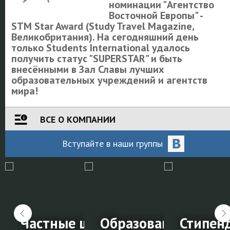
номинации "Агентство
Восточной Европы" -
STM Star Award (Study Travel Magazine,
Великобритания). На сегодняшний день
только Students International удалось
получить статус "SUPERSTAR" и быть
внесёнными в Зал Славы лучших
образовательных учреждений и агентств
мира!
ВСЕ О КОМПАНИИ
Вступайте
в наши
группы
ка к IELTS в
Частные школы за
Образование в Нов
Стипенд